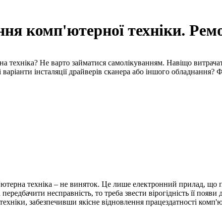
 комп'ютерної техніки. Ремо
на техніка? Не варто займатися самолікуванням. Навіщо витрача
варіанти інсталяції драйверів сканера або іншого обладнання? Ф
'ютерна техніка – не виняток. Це лише електронний прилад, що п
ередбачити несправність, то треба звести вірогідність її появи д
ехніки, забезпечивши якісне відновлення працездатності комп'ю