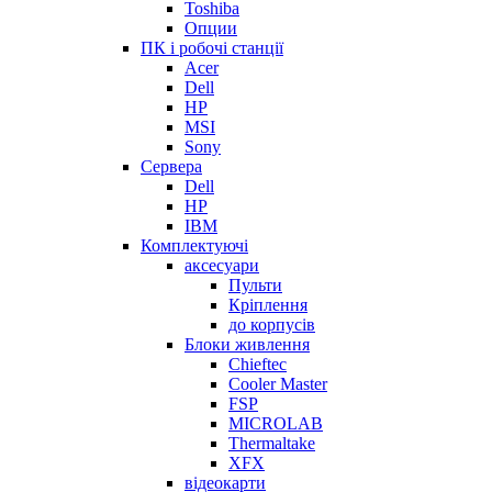
Toshiba
Опции
ПК і робочі станції
Acer
Dell
HP
MSI
Sony
Сервера
Dell
HP
IBM
Комплектуючі
аксесуари
Пульти
Кріплення
до корпусів
Блоки живлення
Chieftec
Cooler Master
FSP
MICROLAB
Thermaltake
XFX
відеокарти