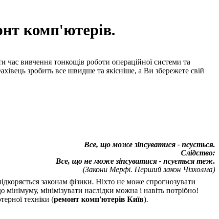
нт комп'ютерів.
ти час вивчення тонкощів роботи операційної системи та
ахівець зробить все швидше та якісніше, а Ви збережете свій
Все, що може зіпсуватися - псується.
Слідство:
Все, що не може зіпсуватися - псується теж.
(Закони Мерфі. Перший закон Чізхолма)
ідкоряється законам фізики. Ніхто не може спрогнозувати
о мінімуму, мінімізувати наслідки можна і навіть потрібно!
терної техніки (
ремонт комп'ютерів Київ
).