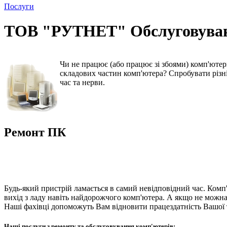
Послуги
ТОВ "РУТНЕТ" Обслуговування
Чи не працює (або працює зі збоями) комп'ютер
складових частин комп'ютера? Спробувати різні 
час та нерви.
Ремонт ПК
Будь-який пристрій ламається в самий невідповідний час. Комп
вихід з ладу навіть найдорожчого комп'ютера. А якщо не можна п
Наші фахівці допоможуть Вам відновити працездатність Вашої т
Наші послуги з ремонту та обслуговування комп'ютерів: