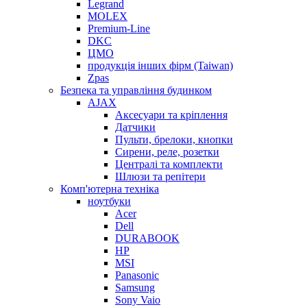
Legrand
MOLEX
Premium-Line
DKC
ЦМО
продукція інших фірм (Taiwan)
Zpas
Безпека та управління будинком
AJAX
Аксесуари та кріплення
Датчики
Пульти, брелоки, кнопки
Сирени, реле, розетки
Централі та комплекти
Шлюзи та репітери
Комп'ютерна техніка
ноутбуки
Acer
Dell
DURABOOK
HP
MSI
Panasonic
Samsung
Sony Vaio