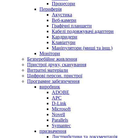
Процесори
Периферія
Акустика
Веб-камери
Графічні планшети
Кабелі подовжувачі адаптери
Кардридери
Клавіатури
Маніпулятори (миші та інш.)
Монітори
Безперебійне живлення
Пристрої друку, сканування
Витратні матеріали
Цифрові персон. пристрої
Програмне забезпечення
виробник
ADOBE
APC
D-Link
Microsoft
Novell
Parallels
Symantec
призначення
Дистрибутиви та документація