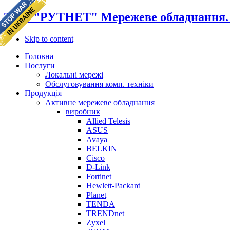
ТОВ "РУТНЕТ" Мережеве обладнання. К
Skip to content
Головна
Послуги
Локальні мережі
Обслуговування комп. техніки
Продукція
Активне мережеве обладнання
виробник
Allied Telesis
ASUS
Avaya
BELKIN
Cisco
D-Link
Fortinet
Hewlett-Packard
Planet
TENDA
TRENDnet
Zyxel