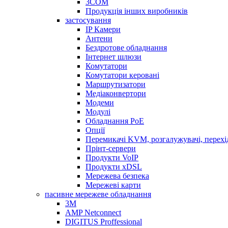
3COM
Продукція інших виробників
застосування
IP Камери
Антени
Бездротове обладнання
Інтернет шлюзи
Комутатори
Комутатори керовані
Маршрутизатори
Медіаконвертори
Модеми
Модулі
Обладнання PoE
Опції
Перемикачі KVM, розгалужувачі, перех
Прінт-сервери
Продукти VoIP
Продукти xDSL
Мережева безпека
Мережеві карти
пасивне мережеве обладнання
3M
AMP Netconnect
DIGITUS Proffessional