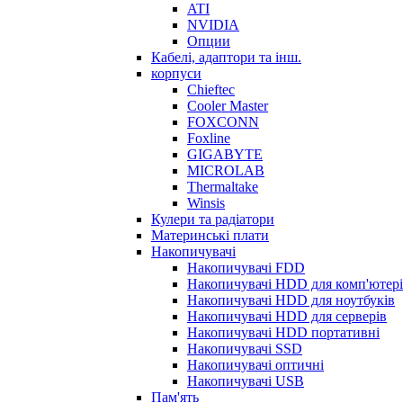
ATI
NVIDIA
Опции
Кабелі, адаптори та інш.
корпуси
Chieftec
Cooler Master
FOXCONN
Foxline
GIGABYTE
MICROLAB
Thermaltake
Winsis
Кулери та радіатори
Материнські плати
Накопичувачі
Накопичувачі FDD
Накопичувачі HDD для комп'ютер
Накопичувачі HDD для ноутбуків
Накопичувачі HDD для серверів
Накопичувачі HDD портативні
Накопичувачі SSD
Накопичувачі оптичні
Накопичувачі USB
Пам'ять