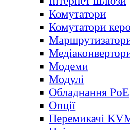
Інтернет шлюзи
Комутатори
Комутатори керо
Маршрутизатор
Медіаконвертор
Модеми
Модулі
Обладнання PoE
Опції
Перемикачі KVM,