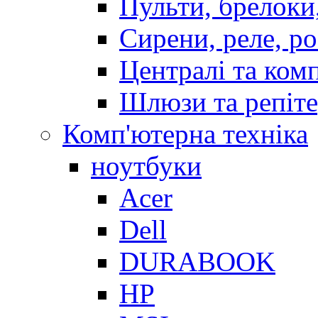
Пульти, брелоки
Сирени, реле, р
Централі та ком
Шлюзи та репіт
Комп'ютерна техніка
ноутбуки
Acer
Dell
DURABOOK
HP