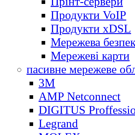
Прінт-сервери
Продукти VoIP
Продукти xDSL
Мережева безпе
Мережеві карти
пасивне мережеве об
3M
AMP Netconnect
DIGITUS Proffessio
Legrand