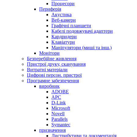
Процесори
Периферія
Акустика
Веб-камери
Графічні планшети
Кабелі подовжувачі адаптери
Кардридери
Клавіатури
Маніпулятори (миші та інш.)
Монітори
Безперебійне живлення
Пристрої друку, сканування
Витратні матеріали
Цифрові персон. пристрої
Програмне забезпечення
виробник
ADOBE
APC
D-Link
Microsoft
Novell
Parallels
Symantec
призначення
Дистрибутиви та документація