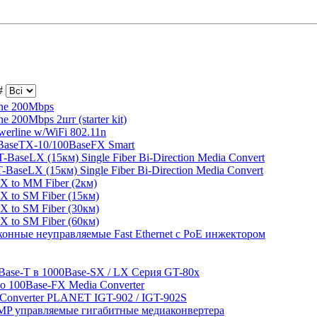
#
ne 200Mbps
200Mbps 2шт (starter kit)
rline w/WiFi 802.11n
aseTX-10/100BaseFX Smart
eLX (15км) Single Fiber Bi-Direction Media Convert
eLX (15км) Single Fiber Bi-Direction Media Convert
 to MM Fiber (2км)
to SM Fiber (15км)
to SM Fiber (30км)
to SM Fiber (60км)
нные неуправляемые Fast Ethernet с PoE инжектором
ase-T в 1000Base-SX / LX Серия GT-80x
o 100Base-FX Media Converter
ia Converter PLANET IGT-902 / IGT-902S
NMP управляемые гигабитные медиаконвертера