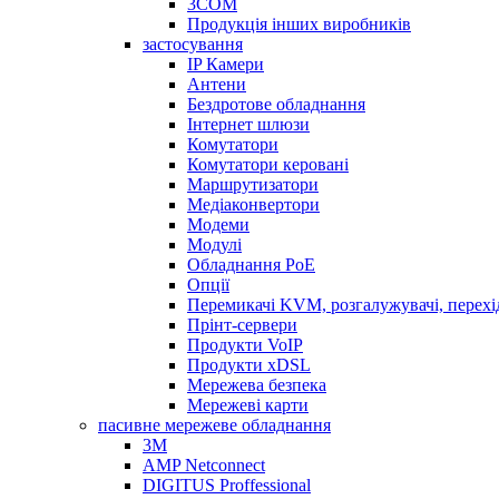
3COM
Продукція інших виробників
застосування
IP Камери
Антени
Бездротове обладнання
Інтернет шлюзи
Комутатори
Комутатори керовані
Маршрутизатори
Медіаконвертори
Модеми
Модулі
Обладнання PoE
Опції
Перемикачі KVM, розгалужувачі, перех
Прінт-сервери
Продукти VoIP
Продукти xDSL
Мережева безпека
Мережеві карти
пасивне мережеве обладнання
3M
AMP Netconnect
DIGITUS Proffessional