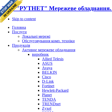
ТОВ "РУТНЕТ" Мережеве обладнання. К
Skip to content
Головна
Послуги
Локальні мережі
Обслуговування комп. техніки
Продукція
Активне мережеве обладнання
виробник
Allied Telesis
ASUS
Avaya
BELKIN
Cisco
D-Link
Fortinet
Hewlett-Packard
Planet
TENDA
TRENDnet
Zyxel