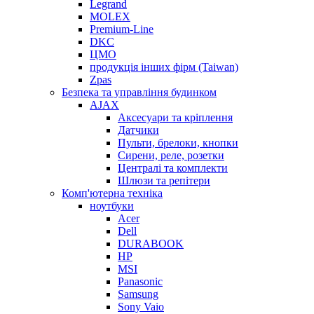
Legrand
MOLEX
Premium-Line
DKC
ЦМО
продукція інших фірм (Taiwan)
Zpas
Безпека та управління будинком
AJAX
Аксесуари та кріплення
Датчики
Пульти, брелоки, кнопки
Сирени, реле, розетки
Централі та комплекти
Шлюзи та репітери
Комп'ютерна техніка
ноутбуки
Acer
Dell
DURABOOK
HP
MSI
Panasonic
Samsung
Sony Vaio