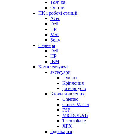
Toshiba
Опции
ПК і робочі станції
Acer
Dell
HP
MSI
Sony
Сервера
Dell
HP
IBM
Комплектуючі
аксесуари
Пульти
Кріплення
до корпусів
Блоки живлення
Chieftec
Cooler Master
FSP
MICROLAB
Thermaltake
XFX
відеокарти