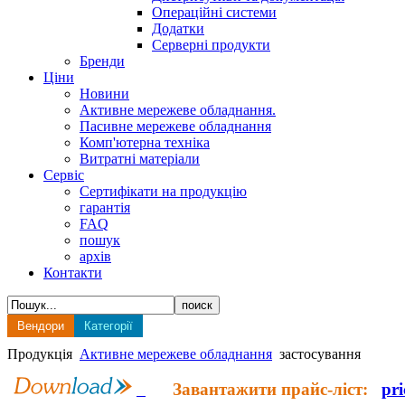
Операційні системи
Додатки
Серверні продукти
Бренди
Ціни
Новини
Активне мережеве обладнання.
Пасивне мережеве обладнання
Комп'ютерна техніка
Витратні матеріали
Сервіс
Сертифікати на продукцію
гарантія
FAQ
пошук
архів
Контакти
Вендори
Категорії
Продукція
Активне мережеве обладнання
застосування
Завантажити прайс-ліст:
pri