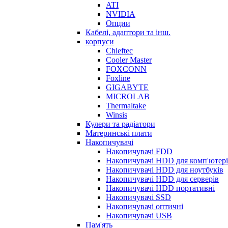
ATI
NVIDIA
Опции
Кабелі, адаптори та інш.
корпуси
Chieftec
Cooler Master
FOXCONN
Foxline
GIGABYTE
MICROLAB
Thermaltake
Winsis
Кулери та радіатори
Материнські плати
Накопичувачі
Накопичувачі FDD
Накопичувачі HDD для комп'ютер
Накопичувачі HDD для ноутбуків
Накопичувачі HDD для серверів
Накопичувачі HDD портативні
Накопичувачі SSD
Накопичувачі оптичні
Накопичувачі USB
Пам'ять