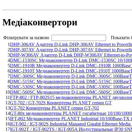
Медіаконвертори
Фільтрувати за назвою
Показати 
1
DHP-306AV Адаптер D-Link DHP-306AV Ethernet to Powerli
2
DHP-307AV Адаптер D-Link DHP-307AV Ethernet to Powerline 
3
DHP-W306AV Адаптер D-Link DHP-W306AV Ethernet-to-Powe
4
DMC-1530SC Медиаконвертер D-Link DMC-1530SC 10/100B
5
DMC-1910R Медиаконвертер D-Link DMC-1910R 1000BaseT-Bas
6
DMC-1910T Медиаконвертер D-Link DMC-1910T 1000BaseT-Bas
7
DMC-300SC Медиаконвертер D-Link DMC-300SC 100BaseTX
8
DMC-515SC Медиаконвертер D-Link DMC-515SC 100BaseTX 
9
DMC-530SC Медиаконвертер D-Link DMC-530SC 100BaseTX 
10
DMC-560SC Медиаконвертер D-Link DMC-560SC 100BaseTX 
11
FTP-802 / FTP-802S15 медиаконвертеры PLANET двухволоко
12
GT-702 / GT-702S Конвертеры PLANET серии GT
13
GT-702 Конвертеры PLANET серии GT-702
14
GT-80x медиаконвертеры PLANET гигабитные 10/100/1000B
15
IFT-802 Медиаконвертер PLANET Industrial 10/100Base-TX t
16
IGT-902 / IGT-902S Industrial Managed Gigabit Ethernet Med
17
IGT-902T / IGT-902TS / IGT-905A Индустриальные IP30 S