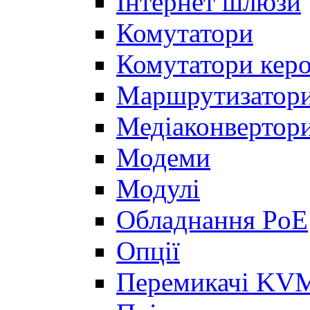
Інтернет шлюзи
Комутатори
Комутатори керо
Маршрутизатор
Медіаконвертор
Модеми
Модулі
Обладнання PoE
Опції
Перемикачі KVM,