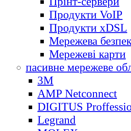
Прінт-сервери
Продукти VoIP
Продукти xDSL
Мережева безпе
Мережеві карти
пасивне мережеве об
3M
AMP Netconnect
DIGITUS Proffessio
Legrand