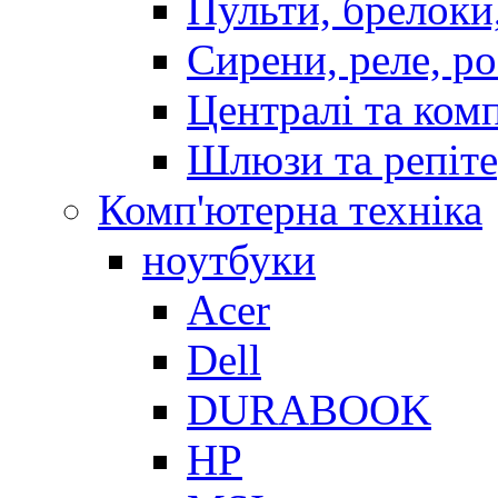
Пульти, брелоки
Сирени, реле, р
Централі та ком
Шлюзи та репіт
Комп'ютерна техніка
ноутбуки
Acer
Dell
DURABOOK
HP