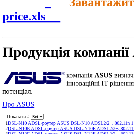
Завантажит
price.xls
Продукція компанії
компанія
ASUS
визнач
інноваційні IT-рішенн
потенціал.
Про ASUS
Показати #
1
DSL-N10 ADSL-роутер ASUS DSL-N10 ADSL2/2+, 802.11n 150
2
DSL-N10E ADSL-роутер ASUS DSL-N10E ADSL2/2+, 802.11n 1
3
DSL-N12E ADSL-роутер ASUS DSL-N12E ADSL2/2+, 802.11n 3