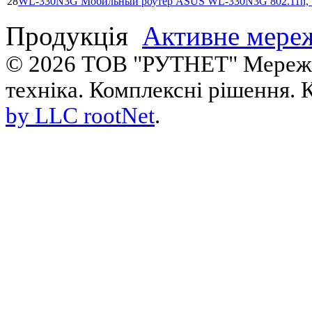
28
WL-330N3G Мобильный роутер ASUS WL-330N3G 802.11n, 150
Продукція
Активне мере
© 2026 ТОВ "РУТНЕТ" Мереже
техніка. Комплексні рішення. 
by LLC rootNet
.