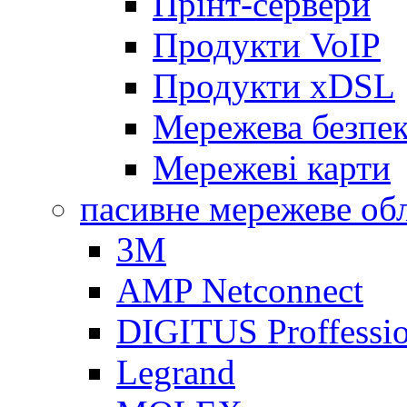
Прінт-сервери
Продукти VoIP
Продукти xDSL
Мережева безпе
Мережеві карти
пасивне мережеве об
3M
AMP Netconnect
DIGITUS Proffessio
Legrand