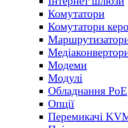
Інтернет шлюзи
Комутатори
Комутатори керо
Маршрутизатор
Медіаконвертор
Модеми
Модулі
Обладнання PoE
Опції
Перемикачі KVM,