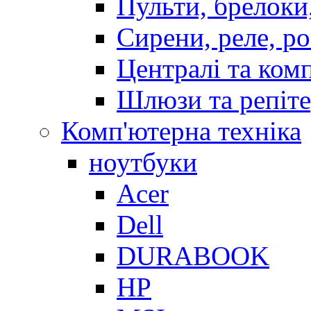
Пульти, брелоки
Сирени, реле, р
Централі та ком
Шлюзи та репіт
Комп'ютерна техніка
ноутбуки
Acer
Dell
DURABOOK
HP