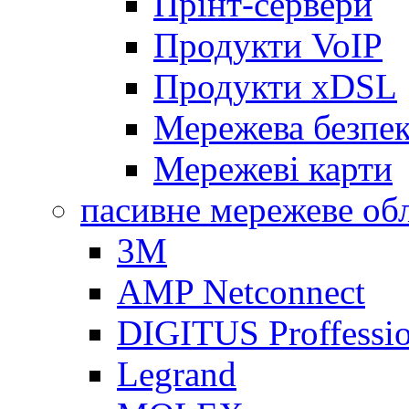
Прінт-сервери
Продукти VoIP
Продукти xDSL
Мережева безпе
Мережеві карти
пасивне мережеве об
3M
AMP Netconnect
DIGITUS Proffessio
Legrand