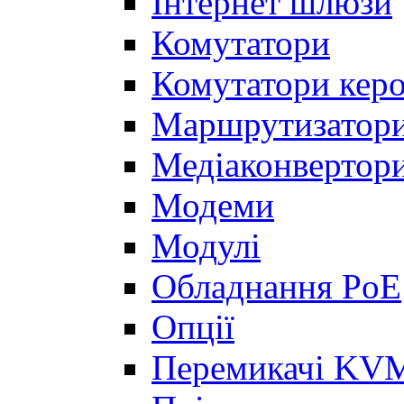
Інтернет шлюзи
Комутатори
Комутатори керо
Маршрутизатор
Медіаконвертор
Модеми
Модулі
Обладнання PoE
Опції
Перемикачі KVM,