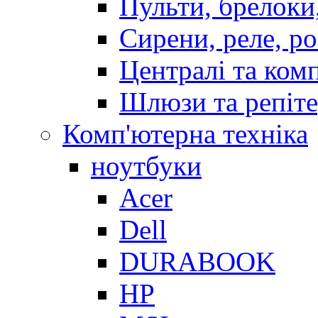
Пульти, брелоки
Сирени, реле, р
Централі та ком
Шлюзи та репіт
Комп'ютерна техніка
ноутбуки
Acer
Dell
DURABOOK
HP