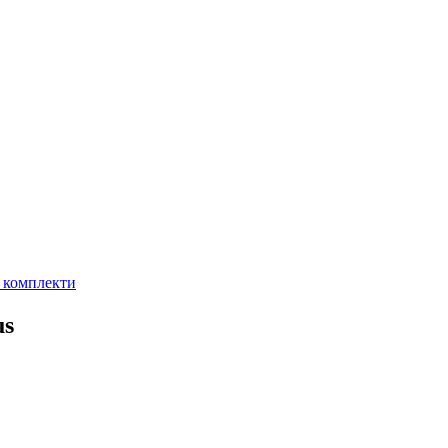
а комплекти
us