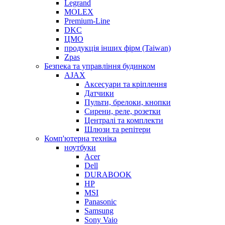
Legrand
MOLEX
Premium-Line
DKC
ЦМО
продукція інших фірм (Taiwan)
Zpas
Безпека та управління будинком
AJAX
Аксесуари та кріплення
Датчики
Пульти, брелоки, кнопки
Сирени, реле, розетки
Централі та комплекти
Шлюзи та репітери
Комп'ютерна техніка
ноутбуки
Acer
Dell
DURABOOK
HP
MSI
Panasonic
Samsung
Sony Vaio