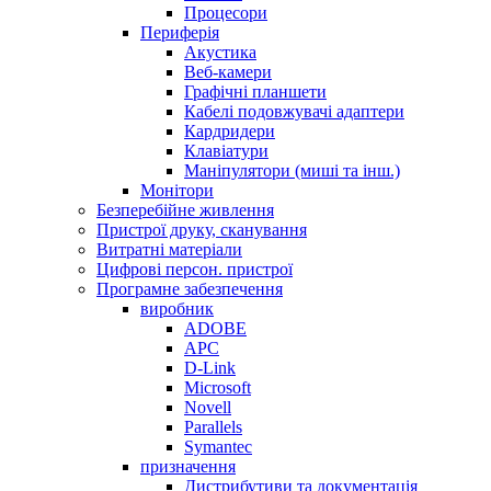
Процесори
Периферія
Акустика
Веб-камери
Графічні планшети
Кабелі подовжувачі адаптери
Кардридери
Клавіатури
Маніпулятори (миші та інш.)
Монітори
Безперебійне живлення
Пристрої друку, сканування
Витратні матеріали
Цифрові персон. пристрої
Програмне забезпечення
виробник
ADOBE
APC
D-Link
Microsoft
Novell
Parallels
Symantec
призначення
Дистрибутиви та документація