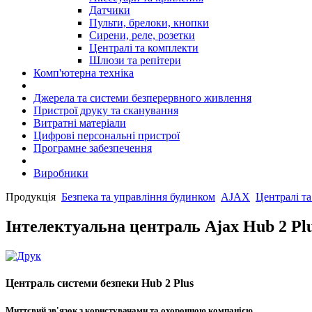
Датчики
Пульти, брелоки, кнопки
Сирени, реле, розетки
Централі та комплекти
Шлюзи та репітери
Комп'ютерна техніка
Джерела та системи безперервного живлення
Пристрої друку та сканування
Витратні матеріали
Цифрові персональні пристрої
Програмне забезпечення
Виробники
Продукція
Безпека та управління будинком
AJAX
Централі т
Інтелектуальна централь Ajax Hub 2 Pl
Централь системи безпеки Hub 2 Plus
Миттєвий зв'язок з користувачами та охоронною компанією