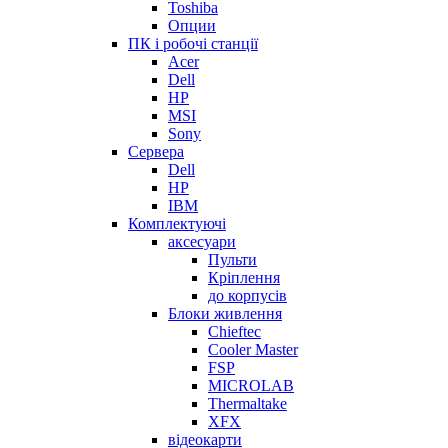
Toshiba
Опции
ПК і робочі станції
Acer
Dell
HP
MSI
Sony
Сервера
Dell
HP
IBM
Комплектуючі
аксесуари
Пульти
Кріплення
до корпусів
Блоки живлення
Chieftec
Cooler Master
FSP
MICROLAB
Thermaltake
XFX
відеокарти