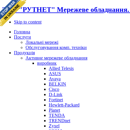
ТОВ "РУТНЕТ" Мережеве обладнання. К
Skip to content
Головна
Послуги
Локальні мережі
Обслуговування комп. техніки
Продукція
Активне мережеве обладнання
виробник
Allied Telesis
ASUS
Avaya
BELKIN
Cisco
D-Link
Fortinet
Hewlett-Packard
Planet
TENDA
TRENDnet
Zyxel