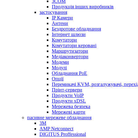
3COM
Продукція інших виробників
застосування
IP Камери
Антени
Бездротове обладнання
Інтернет шлюзи
Комутатори
Комутатори керовані
Маршрутизатори
Медіаконвертори
Модеми
Модулі
Обладнання PoE
Опції
Перемикачі KVM, розгалужувачі, перех
Прінт-сервери
Продукти VoIP
Продукти xDSL
Мережева безпека
Мережеві карти
пасивне мережеве обладнання
3M
AMP Netconnect
DIGITUS Proffessional