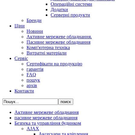
Операційні системи
Додатки
Серверні продукти
Бренди
Ціни
Новини
Активне мережеве обладнання.
Пасивне мережеве обладнання
Комп'ютерна техніка
Витратні матеріали
Сервіс
Сертифікати на продукцію
гарантія
FAQ
пошук
архів
Контакти
Активне мережеве обладнання
пасивне мережеве обладнання
Безпека та управління будинком
AJAX
Аксесуари та кріплення