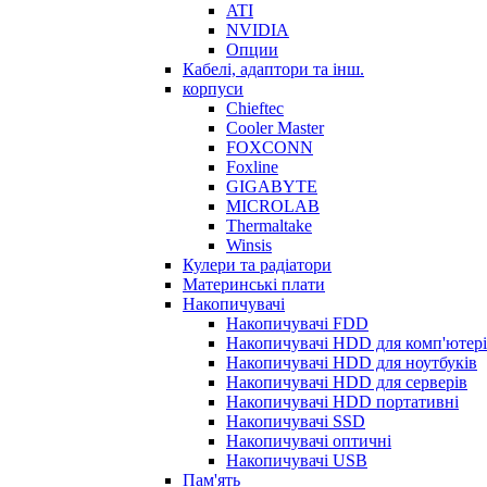
ATI
NVIDIA
Опции
Кабелі, адаптори та інш.
корпуси
Chieftec
Cooler Master
FOXCONN
Foxline
GIGABYTE
MICROLAB
Thermaltake
Winsis
Кулери та радіатори
Материнські плати
Накопичувачі
Накопичувачі FDD
Накопичувачі HDD для комп'ютер
Накопичувачі HDD для ноутбуків
Накопичувачі HDD для серверів
Накопичувачі HDD портативні
Накопичувачі SSD
Накопичувачі оптичні
Накопичувачі USB
Пам'ять